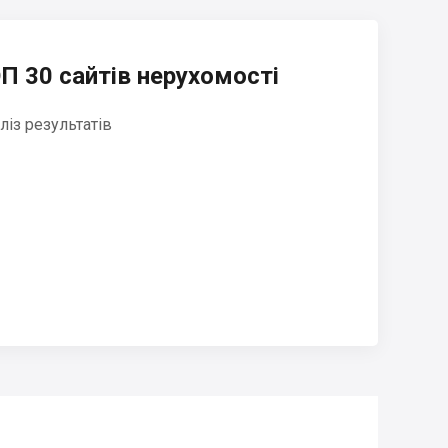
П 30 сайтів нерухомості
ліз результатів