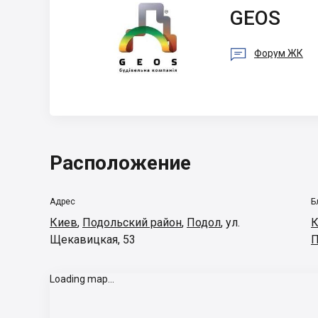
GEOS
GEOS

Форум ЖК
Расположение
Адрес
Б
Киев
,
Подольский район
,
Подол
,
ул.
К
Щекавицкая, 53
П
Loading map...