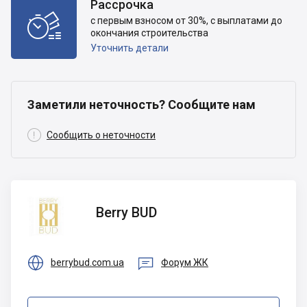
Рассрочка

с первым взносом от 30%, с выплатами до
окончания строительства
Уточнить детали
Заметили неточность? Сообщите нам

Сообщить о неточности
Berry
Berry BUD
BUD


berrybud.com.ua
Форум ЖК