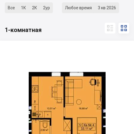
Все
1К
2К
2ур
Любое время
3 кв 2026


1-комнатная