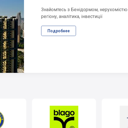
Знайомтесь з Бенідормом, нерухомістю
регіону, аналітика, інвестиції
Подробнее