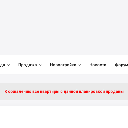



нда
Продажа
Новостройки
Новости
Фору
К сожалению все квартиры c данной планировкой проданы