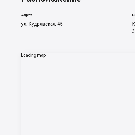
Адрес
Б
ул. Кудрявская, 45
К
З
Loading map...