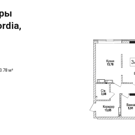
иры
rdia,
3.78 м²