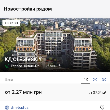
Новостройки рядом
СТРОИТСЯ
КД OLEGIVSKIY

Тараса Шевченко
– 12 мин.

Цена
1К
2К
3К
от 2.27 млн грн
от 37.04 м²


dim-bud.ua