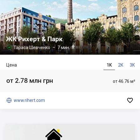
ЖК Рихерт & Парк

Тараса Шевченко
– 7 мин.

Цена
1К
2К
3К
от 2.78 млн грн
от 46.76 м²


www.rihert.com