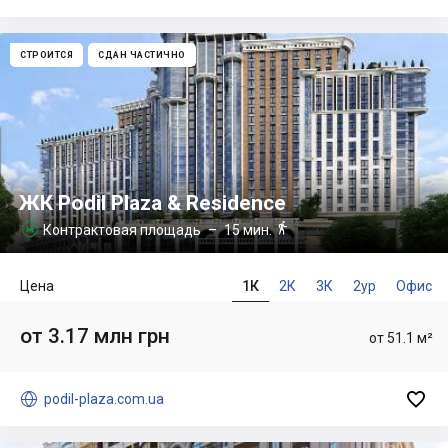
СТРОИТСЯ
СДАН ЧАСТИЧНО
ЖК Podil Plaza & Residence

Контрактовая площадь
– 15 мин.

Цена
1К
2К
3К
2ур
Офис
от 3.17 млн грн
от 51.1 м²


podil-plaza.com.ua