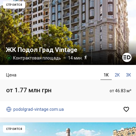
СТРОИТСЯ
ЖК Подол Град Vintage

Контрактовая площадь
– 14 мин.

Цена
1К
2К
3К
от 1.77 млн грн
от 46.83 м²


podolgrad-vintage.com.ua
СТРОИТСЯ