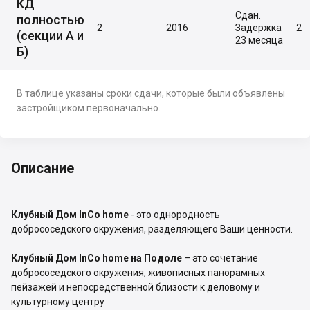
КД
Сдан.
полностью
2
2016
Задержка
2
(секции А и
23 месяца
Б)
В таблице указаны сроки сдачи, которые были объявлены
застройщиком первоначально.
Описание
Клубный Дом InCo home
- это однородность
добрососедского окружения, разделяющего Ваши ценности.
Клубный Дом InCo home на Подоле
– это сочетание
добрососедского окружения, живописных панорамных
пейзажей и непосредственной близости к деловому и
культурному центру