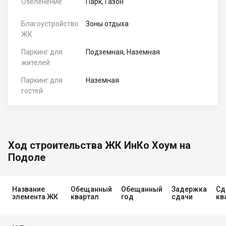
Озеленение
Парк, Газон
Благоустройство
Зоны отдыха
ЖК
Паркинг для
Подземная, Наземная
жителей
Паркинг для
Наземная
гостей
Ход строительства ЖК ИнКо Хоум на
Подоле
Название
Обещанный
Обещанный
Задержка
Сд
элемента ЖК
квартал
год
сдачи
кв