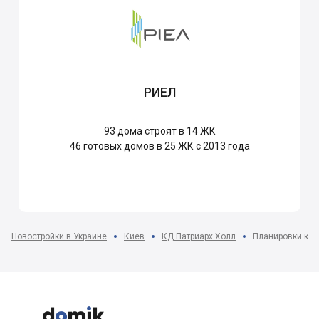
РИЕЛ
93
дома строят в 14 ЖК
46
готовых домов в 25 ЖК с 2013 года
Новостройки в Украине
Киев
КД Патриарх Холл
Планировки ква


