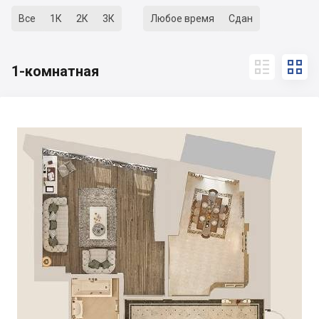
Все
1К
2К
3К
Любое время
Сдан


1-комнатная