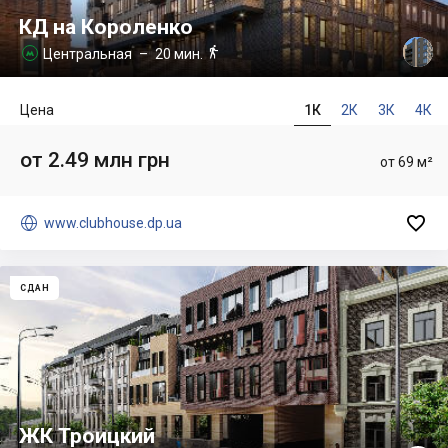
КД на Короленко

Центральная
– 20 мин.

Цена
1К
2К
3К
4К
от 2.49 млн грн
от 69 м²


www.clubhouse.dp.ua
СДАН
ЖК Троицкий