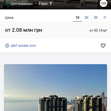

Центральная
– 8 мин.

Цена
1К
2К
3К
П
от 2.08 млн грн
от 45.14 м²


alef-estate.com