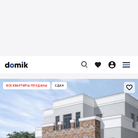










ВСЕ КВАРТИРЫ ПРОДАНЫ
СДАН