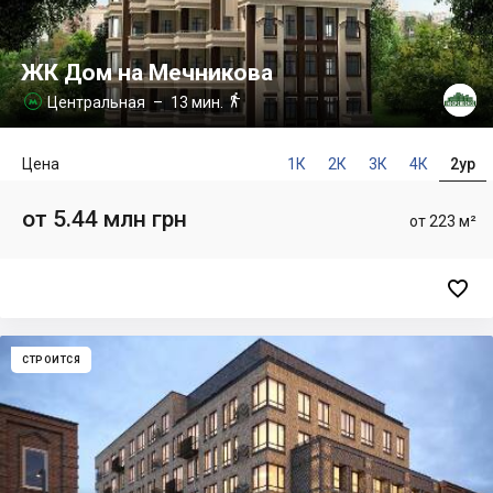
ЖК Дом на Мечникова

Центральная
– 13 мин.

Цена
1К
2К
3К
4К
2ур
от 5.44 млн грн
от 223 м²

СТРОИТСЯ