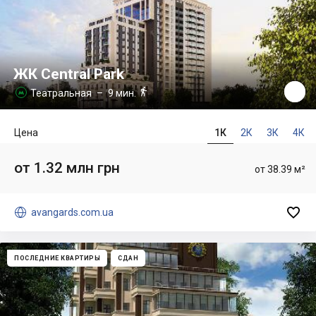
ЖК Central Park

Театральная
– 9 мин.

Цена
1К
2К
3К
4К
от 1.32 млн грн
от 38.39 м²


avangards.com.ua
ПОСЛЕДНИЕ КВАРТИРЫ
СДАН