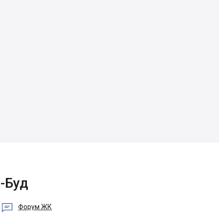
-Буд

Форум ЖК