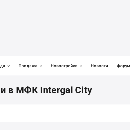



нда
Продажа
Новостройки
Новости
Фору
 в МФК Intergal City