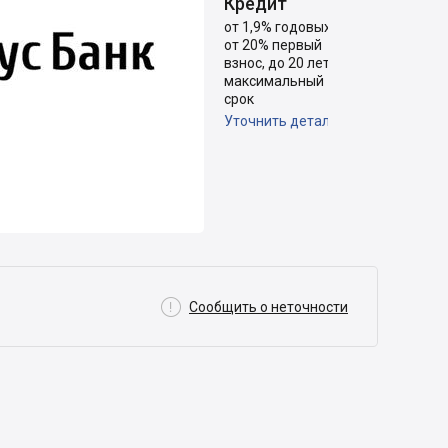
Кредит
от 1,9% годовых,
от 20% первый
взнос, до 20 лет
максимальный
срок
Уточнить детали

Сообщить о неточности