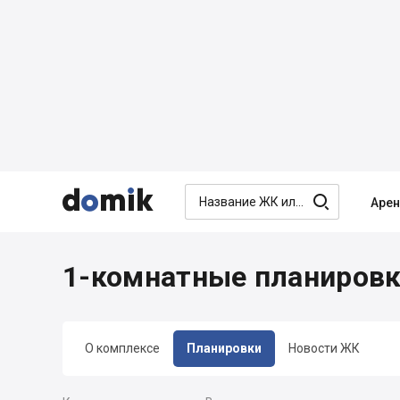




Аре
1-комнатные планировки
О комплексе
Планировки
Новости ЖК