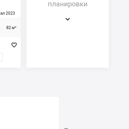
планировки
тал 2023

82 м²
