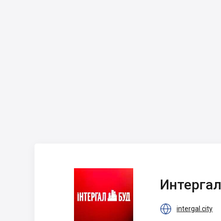
Интергал-Буд
Интергал

intergal.city