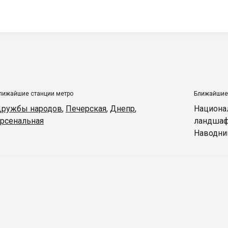
лижайшие станции метро
Ближайшие
ружбы народов
,
Печерская
,
Днепр
,
Национа
рсенальная
ландшаф
Наводни