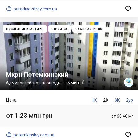


paradise-stroy.com.ua
ПОСЛЕДНИЕ КВАРТИРЫ
СТРОИТСЯ
СДАН ЧАСТИЧНО
Мкрн Потемкинский

Адмиралтейская площадь
– 5 мин.
Цена
1К
2К
3К
2ур
от 1.23 млн грн
от 68.46 м²


potemkinskiy.com.ua