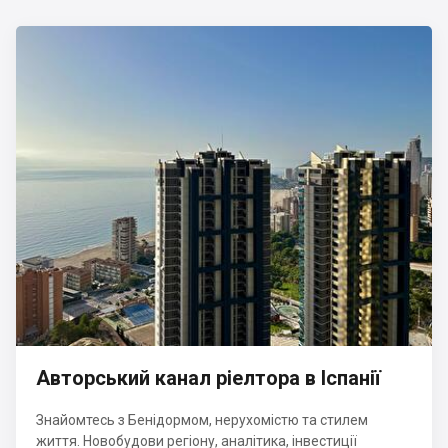
Авторський канал ріелтора в Іспанії
Знайомтесь з Бенідормом, нерухомістю та стилем
життя. Новобудови регіону, аналітика, інвестиції