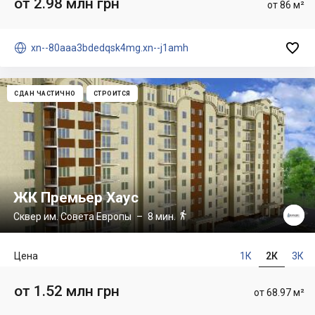
от 2.98 млн грн
от 86 м²


xn--80aaa3bdedqsk4mg.xn--j1amh
СДАН ЧАСТИЧНО
СТРОИТСЯ
ЖК Премьер Хаус

Сквер им. Совета Европы
– 8 мин.
Цена
1К
2К
3К
от 1.52 млн грн
от 68.97 м²