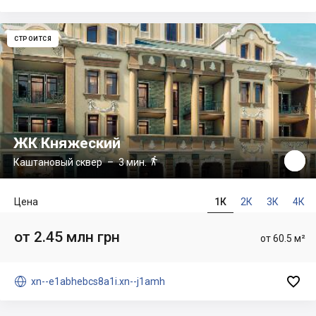
СТРОИТСЯ
ЖК Княжеский

Каштановый сквер
– 3 мин.
Цена
1К
2К
3К
4К
от 2.45 млн грн
от 60.5 м²


xn--e1abhebcs8a1i.xn--j1amh