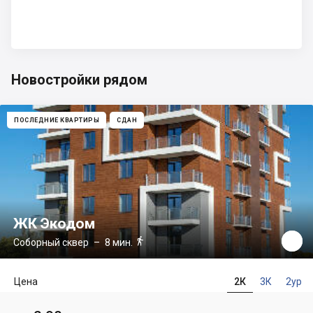
Новостройки рядом
ПОСЛЕДНИЕ КВАРТИРЫ
СДАН
ЖК Экодом

Соборный сквер
– 8 мин.
Цена
2К
3К
2ур