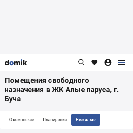









Помещения свободного
назначения в ЖК Алые паруса, г.
Буча
О комплексе
Планировки
Нежилые