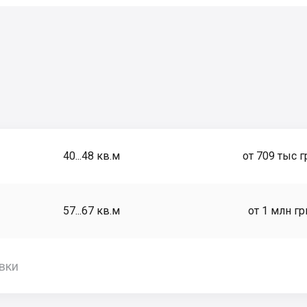
40...48
кв.м
от 709 тыс г
57...67
кв.м
от 1 млн гр
вки