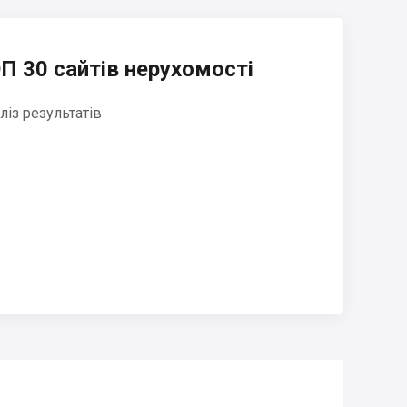
П 30 сайтів нерухомості
ліз результатів