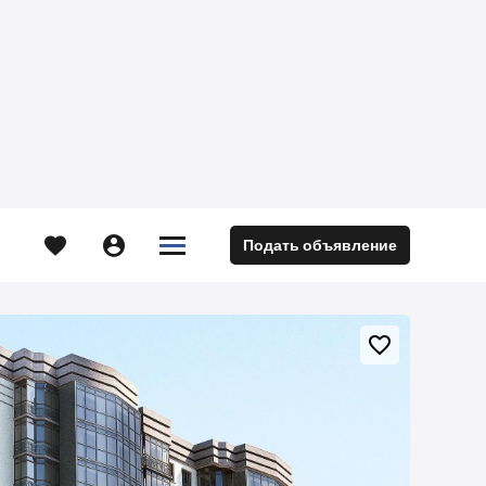





Подать объявление
м
