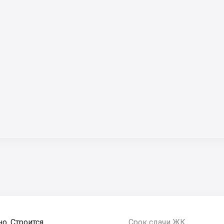
но, Строится
Срок сдачи ЖК