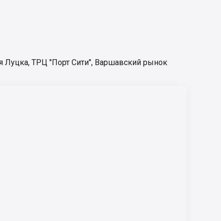
я Луцка
,
ТРЦ "Порт Сити"
,
Варшавский рынок