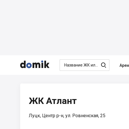




Аре
ЖК Атлант
Луцк, Центр р-н, ул. Ровненская, 25