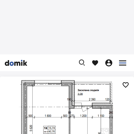









