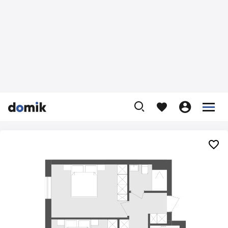









