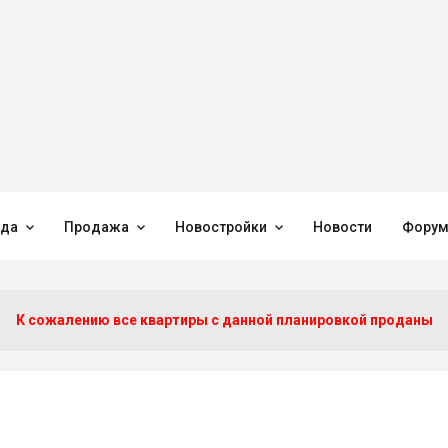



нда
Продажа
Новостройки
Новости
Фору
К сожалению все квартиры c данной планировкой проданы