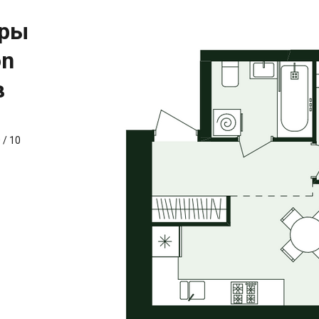
иры
on
в
0
/
10