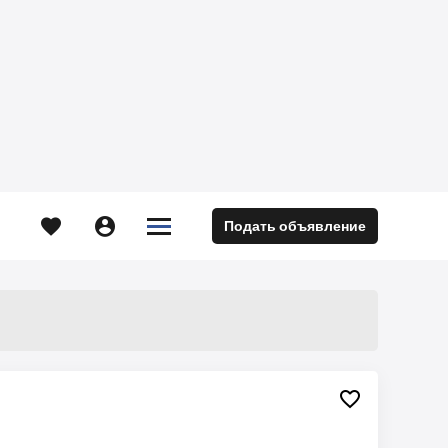





Подать объявление
м
