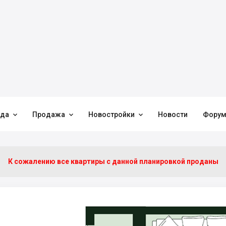



нда
Продажа
Новостройки
Новости
Фору
К сожалению все квартиры c данной планировкой проданы