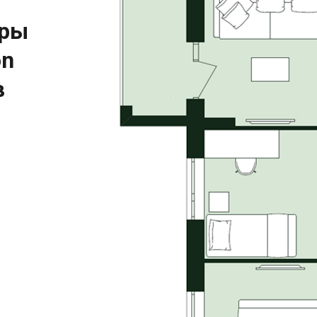
иры
on
в