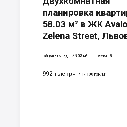
Двухкомнатная
планировка кварт
58.03 м² в ЖК Aval
Zelena Street, Льво
58.03 м²
8
Общая площадь
Этажи
992 тыс грн
/ 17 100 грн/м²