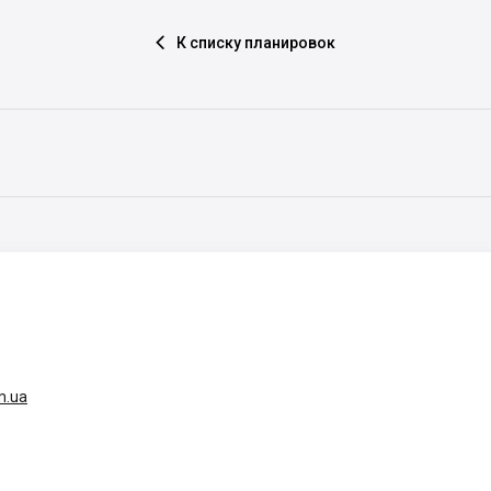
К списку планировок

m.ua