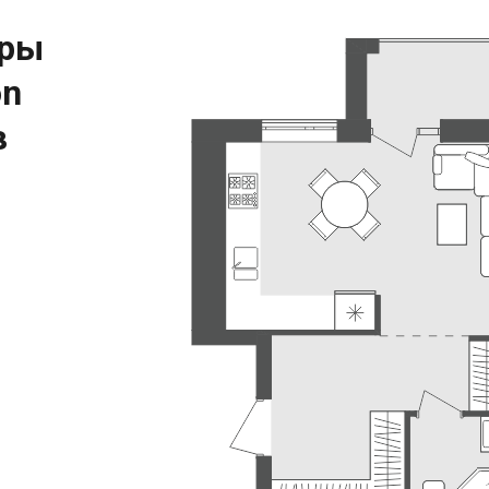
иры
on
в