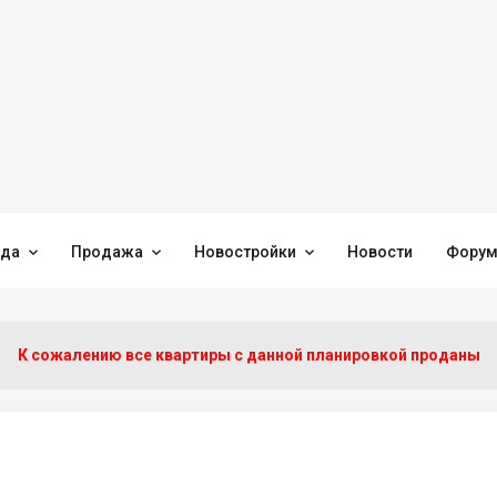



нда
Продажа
Новостройки
Новости
Фору
К сожалению все квартиры c данной планировкой проданы