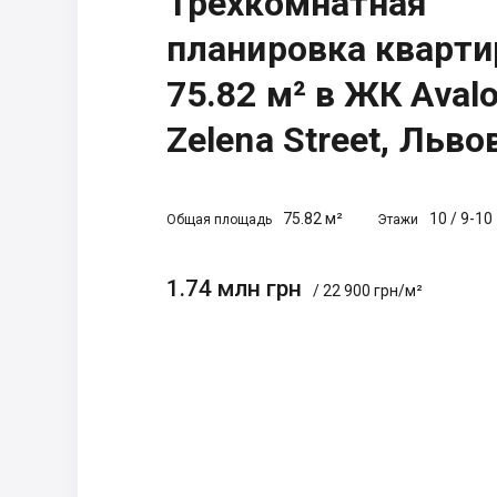
Трехкомнатная
планировка кварт
75.82 м² в ЖК Aval
Zelena Street, Льво
75.82 м²
10
/
9-10
Общая площадь
Этажи
1.74 млн грн
/ 22 900 грн/м²