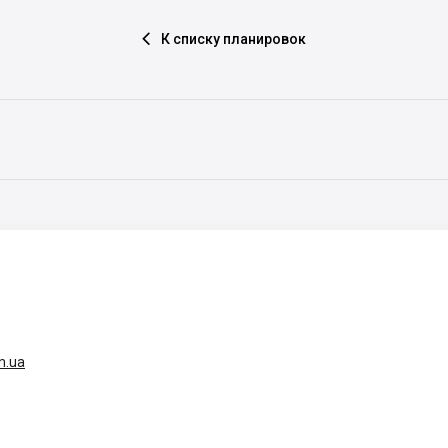
К списку планировок

m.ua