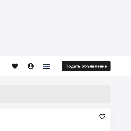





Подать объявление
м
