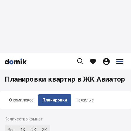









Планировки квартир в ЖК Авиатор
О комплексе
Планировки
Нежилые
Количество комнат
Все
1К
2К
3К