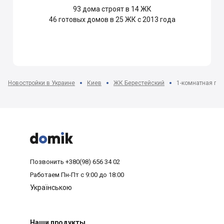
93
дома строят в 14 ЖК
46
готовых домов в 25 ЖК с 2013 года
Новостройки в Украине
Киев
ЖК Берестейский
1-комнатная пла



Позвонить
+380(98) 656 34 02
Работаем
Пн-Пт с 9:00 до 18:00
Українською
Наши продукты