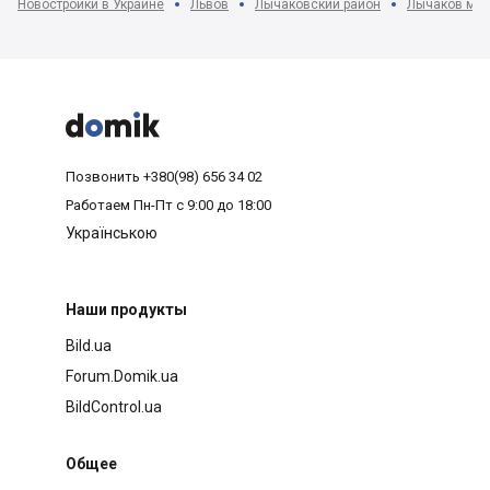
Новостройки в Украине
Львов
Лычаковский район
Лычаков мкр



Позвонить
+380(98) 656 34 02
Работаем
Пн-Пт с 9:00 до 18:00
Українською
Наши продукты
Bild.ua
Forum.Domik.ua
BildControl.ua
Общее