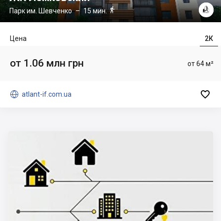

Парк им. Шевченко
– 15 мин.
Цена
2К
от 1.06 млн грн
от 64 м²


atlant-if.com.ua