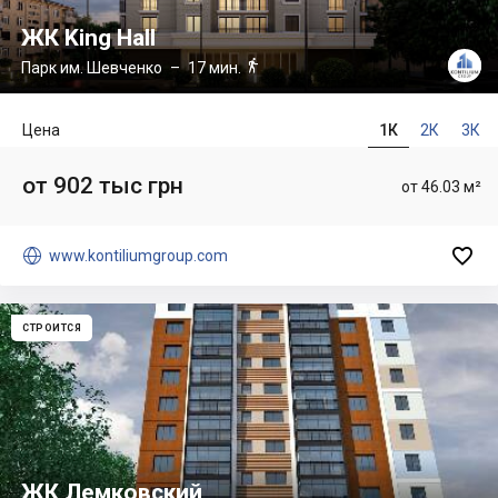
ЖК King Hall

Парк им. Шевченко
– 17 мин.
Цена
1К
2К
3К
от 902 тыс грн
от 46.03 м²


www.kontiliumgroup.com
СТРОИТСЯ
ЖК Лемковский