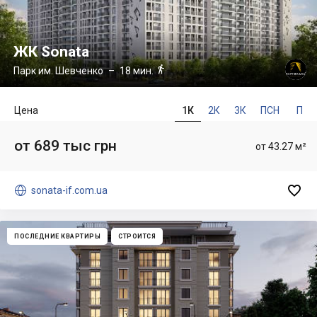
ЖК Sonata

Парк им. Шевченко
– 18 мин.
Цена
1К
2К
3К
ПСН
П
от 689 тыс грн
от 43.27 м²


sonata-if.com.ua
ПОСЛЕДНИЕ КВАРТИРЫ
СТРОИТСЯ