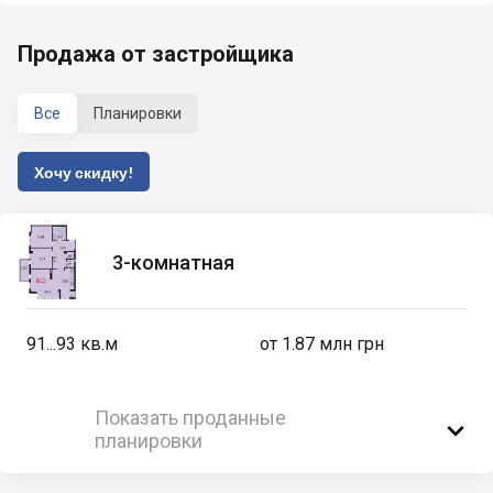
Продажа от застройщика
Все
Планировки
Хочу скидку!
3-комнатная
91...93
кв.м
от 1.87 млн грн
Показать проданные

планировки