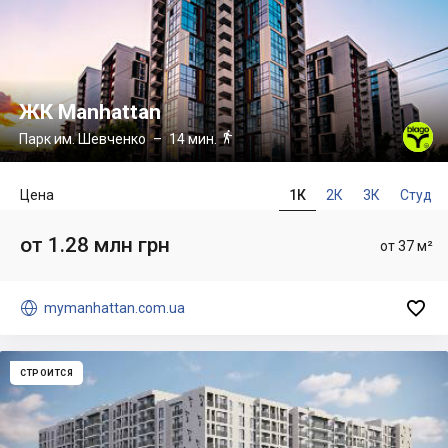
ЖК Manhattan

Парк им. Шевченко
– 14 мин.
Цена
1К
2К
3К
Студ
от 1.28 млн грн
от 37 м²


mymanhattan.com.ua
СТРОИТСЯ