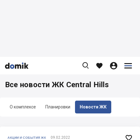









Все новости ЖК Central Hills
О комплексе
Планировки
Новости ЖК

09.02.2022
АКЦИИ И СОБЫТИЯ ЖК