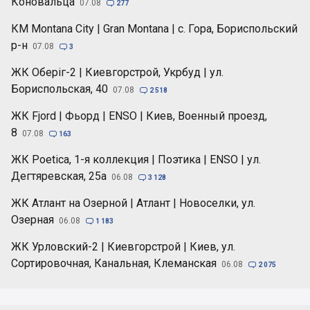
Коновальца
07.08

277
КМ Montana City | Gran Montana | с. Гора, Бориспольский
р-н
07.08

3
ЖК Оберіг-2 | Киевгорстрой, Укрбуд | ул.
Бориспольская, 40
07.08

2 518
ЖК Fjord | Фьорд | ENSO | Киев, Военный проезд,
8
07.08

163
ЖК Poetica, 1-я коллекция | Поэтика | ENSO | ул.
Дегтяревская, 25а
06.08

3 128
ЖК Атлант на Озерной | Атлант | Новоселки, ул.
Озерная
06.08

1 183
ЖК Урловский-2 | Киевгорстрой | Киев, ул.
Сортировочная, Канальная, Клеманская
06.08

2 075