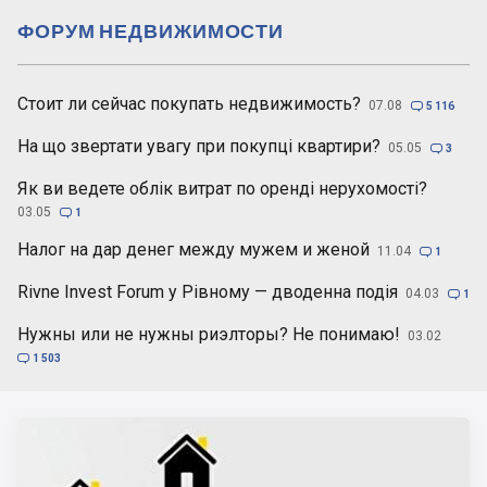
ФОРУМ НЕДВИЖИМОСТИ
Стоит ли сейчас покупать недвижимость?
07.08

5 116
На що звертати увагу при покупці квартири?
05.05

3
Як ви ведете облік витрат по оренді нерухомості?
03.05

1
Налог на дар денег между мужем и женой
11.04

1
Rivne Invest Forum у Рівному — дводенна подія
04.03

1
Нужны или не нужны риэлторы? Не понимаю!
03.02

1 503