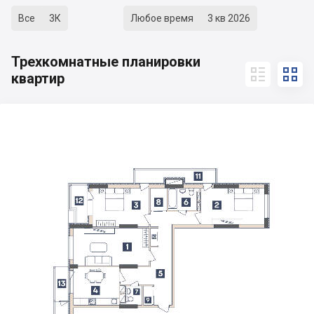
Все
3К
Любое время
3 кв 2026
Трехкомнатные планировки


квартир