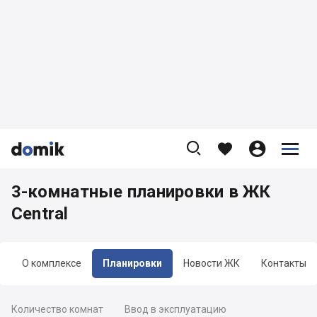









3-комнатные планировки в ЖК
Central
О комплексе
Планировки
Новости ЖК
Контакты
Количество комнат
Ввод в эксплуатацию