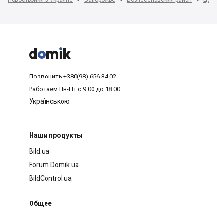
Новостройки в Украине
Запорожье
Вознесеновский район
Цент



Позвонить
+380(98) 656 34 02
Работаем
Пн-Пт с 9:00 до 18:00
Українською
Наши продукты
Bild.ua
Forum.Domik.ua
BildControl.ua
Общее