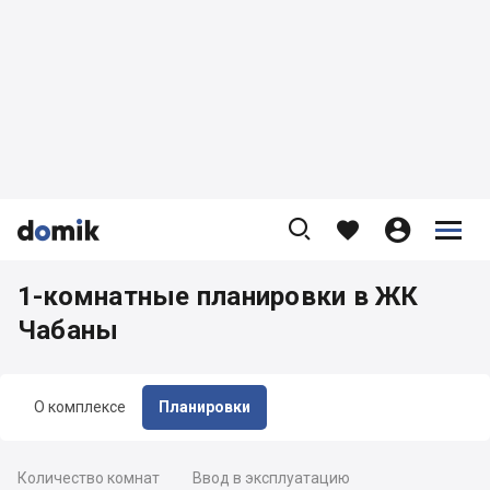









1-комнатные планировки в ЖК
Чабаны
О комплексе
Планировки
Количество комнат
Ввод в эксплуатацию