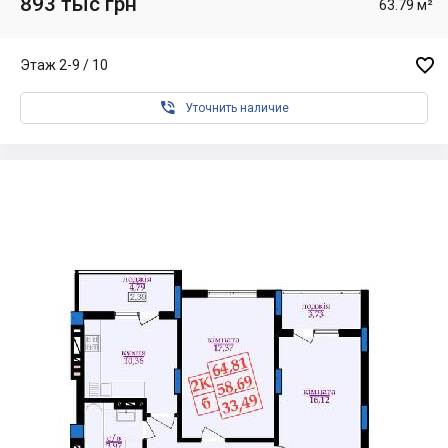
893 тыс грн
63.79 м²

Этаж 2-9 / 10

Уточнить наличие