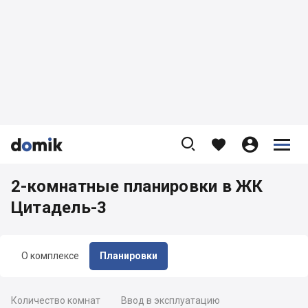









2-комнатные планировки в ЖК
Цитадель-3
О комплексе
Планировки
Количество комнат
Ввод в эксплуатацию