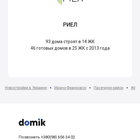
РИЕЛ
93
дома строят в 14 ЖК
46
готовых домов в 25 ЖК с 2013 года
Новостройки в Украине
Ивано-Франковск
Пасечную район
ЖК Ц



Позвонить
+380(98) 656 34 02