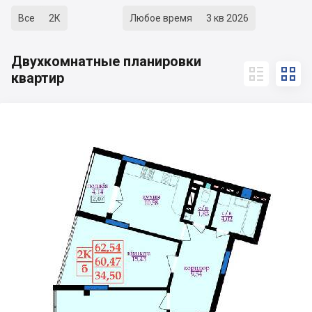
Все
2К
Любое время
3 кв 2026
Двухкомнатные планировки


квартир