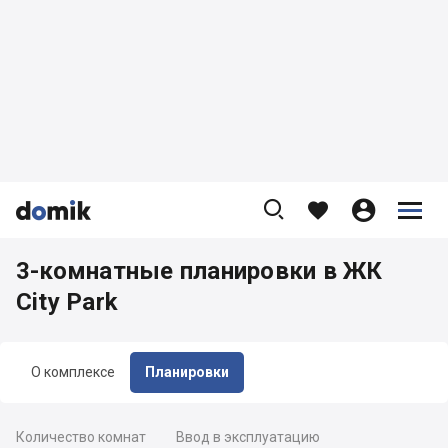









3-комнатные планировки в ЖК
City Park
О комплексе
Планировки
Количество комнат
Ввод в эксплуатацию