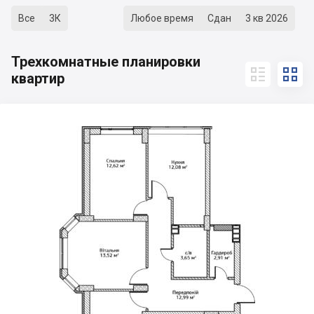
Все
3К
Любое время
Сдан
3 кв 2026
Трехкомнатные планировки


квартир