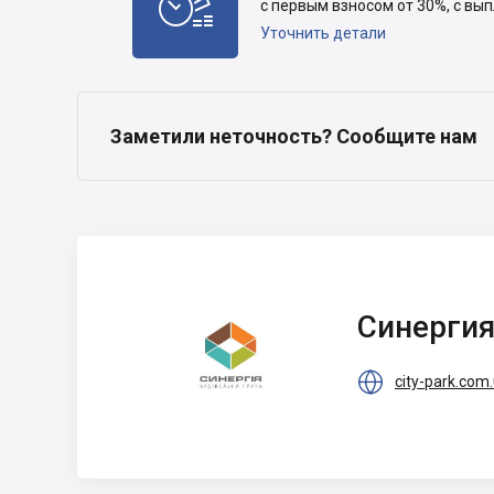

с первым взносом от 30%, с вы
Уточнить детали
Заметили неточность? Сообщите нам
Синергия
Синерги

city-park.com