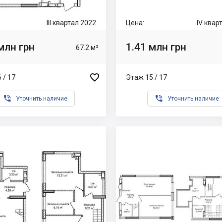
III квартал 2022
Цена:
IV квар
млн грн
1.41 млн грн
67.2 м²

 / 17
Этаж 15 / 17


Уточнить наличие
Уточнить наличие