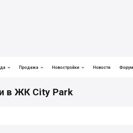



нда
Продажа
Новостройки
Новости
Фору
 в ЖК City Park