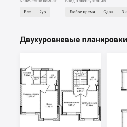
Количество комнат
Ввод в эксплуатацию
Все
2ур
Любое время
Сдан
3 
Двухуровневые планировки