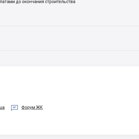
платами до окончания строительства
я

.ua
Форум ЖК