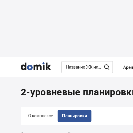




Аре
2-уровневые планировки
О комплексе
Планировки