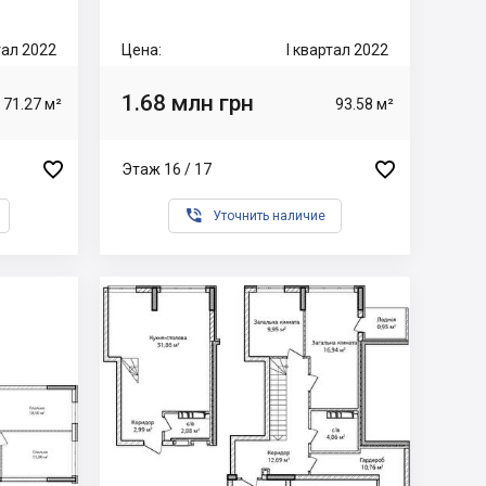
тал 2022
Цена:
I квартал 2022
1.68 млн грн
71.27 м²
93.58 м²


Этаж 16 / 17

Уточнить наличие