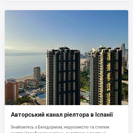
Авторський канал ріелтора в Іспанії
Знайомтесь з Бенідормом, нерухомістю та стилем