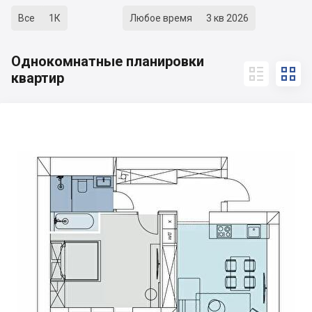
Все
1К
Любое время
3 кв 2026
Однокомнатные планировки


квартир