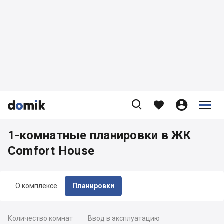









1-комнатные планировки в ЖК
Comfort House
О комплексе
Планировки
Количество комнат
Ввод в эксплуатацию