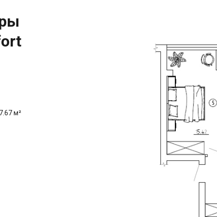
иры
ort
7.67 м²