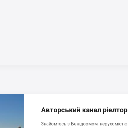
Авторський канал ріелтора
Знайомтесь з Бенідормом, нерухомістю