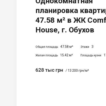
Однокомнатная
планировка кварт
47.58 м² в ЖК Comf
House, г. Обухов
47.58 м²
3
Общая площадь
Этажи
15.42 м²
1
Жилая площадь
Площадь кухни
628 тыс грн
/ 13 200 грн/м²