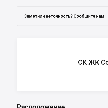
Заметили неточность? Сообщите нам
СК ЖК Comfort
House
СК ЖК Co
Расположение