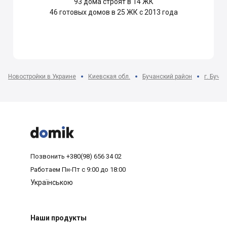
93
дома строят в 14 ЖК
46
готовых домов в 25 ЖК с 2013 года
Новостройки в Украине
Киевская обл.
Бучанский район
г. Буча



Позвонить
+380(98) 656 34 02
Работаем
Пн-Пт с 9:00 до 18:00
Українською
Наши продукты