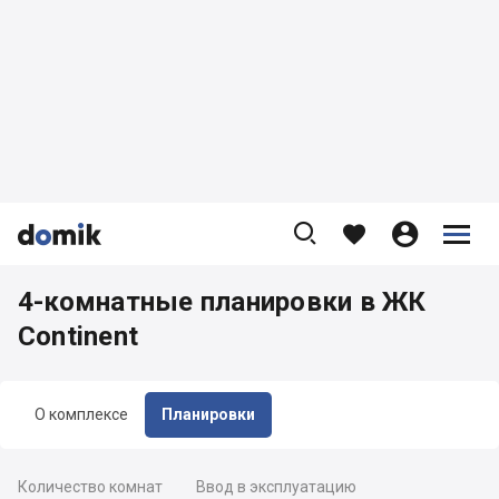









4-комнатные планировки в ЖК
Continent
О комплексе
Планировки
Количество комнат
Ввод в эксплуатацию