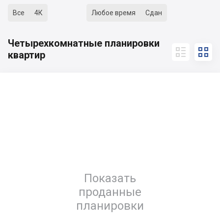
Все
4К
Любое время
Сдан
Четырехкомнатные планировки


квартир
Показать
проданные
планировки