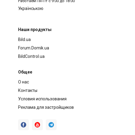
Работаем
Пн-Пт с 9:00 до 18:00
Українською
Наши продукты
Bild.ua
Forum.Domik.ua
BildControl.ua
Общее
О нас
Контакты
Условия использования
Реклама для застройщиков


