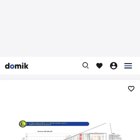









