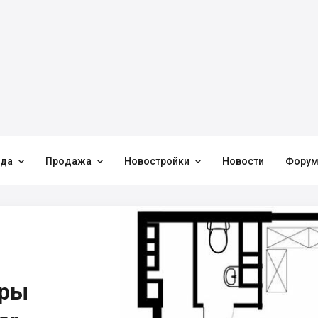



нда
Продажа
Новостройки
Новости
Фору
иры