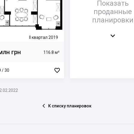
Показать
проданные
планировки

II квартал 2019
млн грн
116.8 м²

 / 30
2.02.2022
К списку планировок
