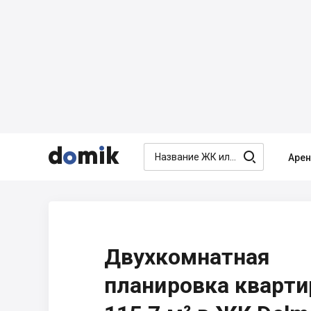




Аре
Двухкомнатная
планировка кварт