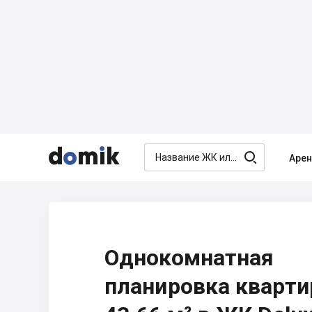




Аре
Однокомнатная
планировка кварт