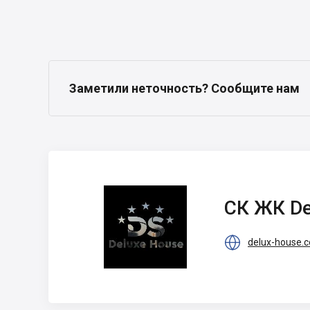
Заметили неточность? Сообщите нам
СК ЖК Delux
House
СК ЖК De

delux-house.