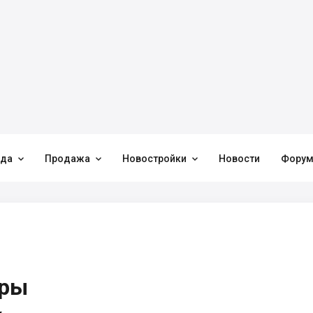



нда
Продажа
Новостройки
Новости
Фору
иры