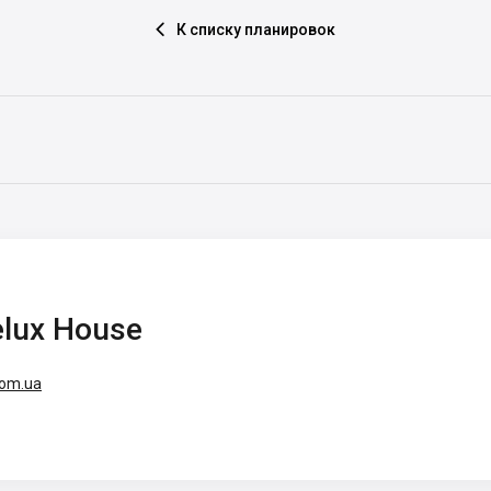
К списку планировок

lux House
com.ua