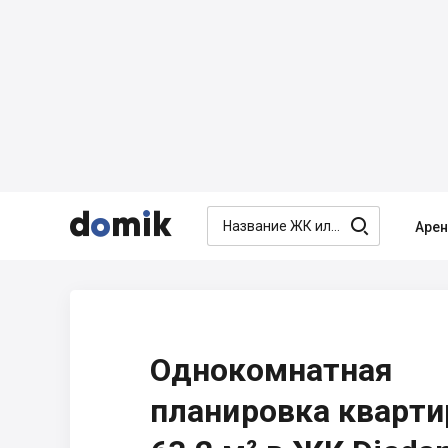




Аре
Однокомнатная
планировка кварт