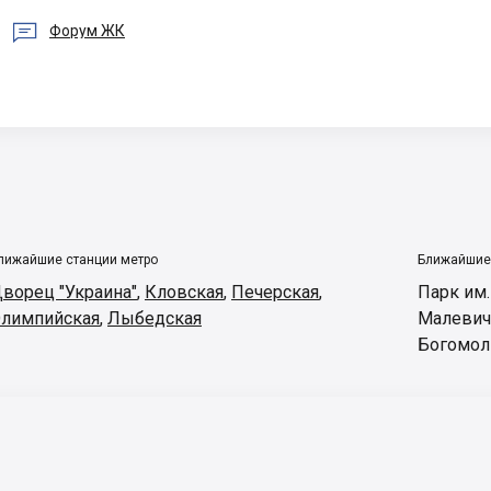

Форум ЖК
лижайшие станции метро
Ближайшие
ворец "Украина"
,
Кловская
,
Печерская
,
Парк им
лимпийская
,
Лыбедская
Малевич
Богомол