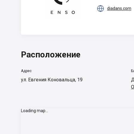

diadans.com
Расположение
Адрес
Б
ул. Евгения Коновальца, 19
Д
О
Loading map...