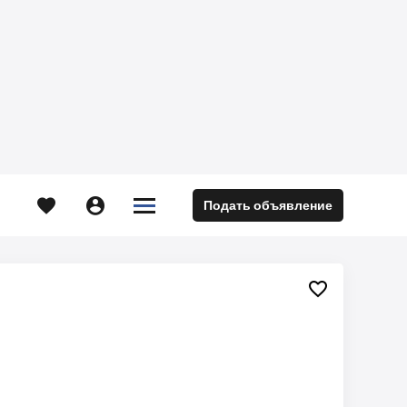





Подать объявление
м
