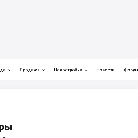



нда
Продажа
Новостройки
Новости
Фору
иры