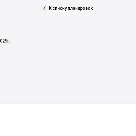
К списку планировок

025г.