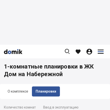









1-комнатные планировки в ЖК
Дом на Набережной
О комплексе
Планировки
Количество комнат
Ввод в эксплуатацию