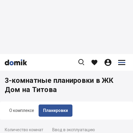









3-комнатные планировки в ЖК
Дом на Титова
О комплексе
Планировки
Количество комнат
Ввод в эксплуатацию