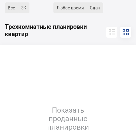
Все
3К
Любое время
Сдан
Трехкомнатные планировки


квартир
Показать
проданные
планировки