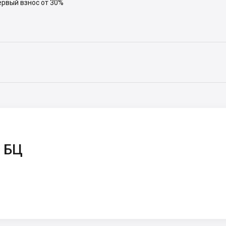
ервый взнос от 30%
 БЦ