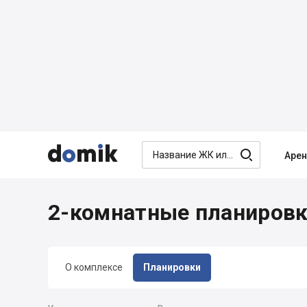




Аре
2-комнатные планировк
О комплексе
Планировки