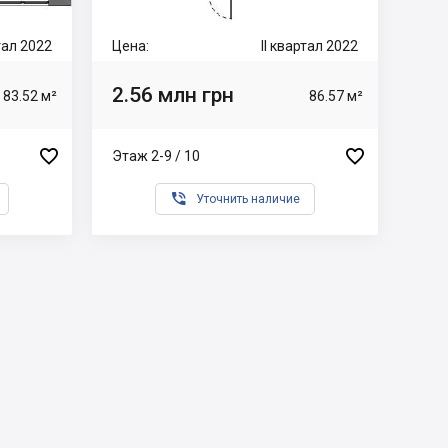
ртал 2022
Цена:
II квартал 2022
2.56 млн грн
83.52 м²
86.57 м²


Этаж 2-9 / 10

Уточнить наличие