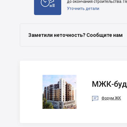

до окончания строительства. П
Уточнить детали
Заметили неточность? Сообщите нам
МЖК-буд БЦ
МЖК-буд

Форум ЖК