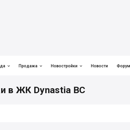



нда
Продажа
Новостройки
Новости
Фору
и в ЖК Dynastia BC