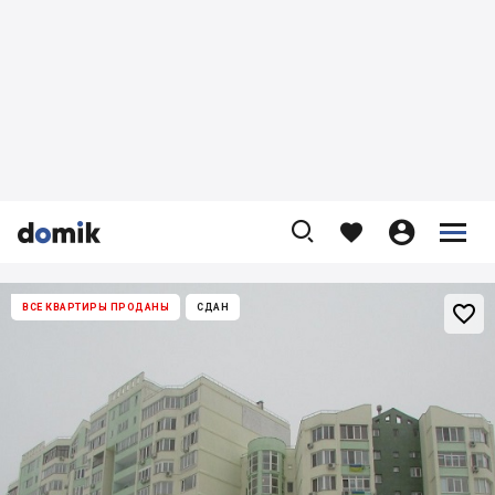










ВСЕ КВАРТИРЫ ПРОДАНЫ
СДАН