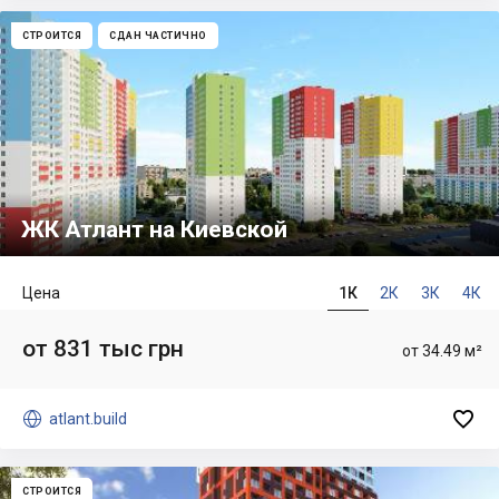
СТРОИТСЯ
СДАН ЧАСТИЧНО
ЖК Атлант на Киевской
Цена
1К
2К
3К
4К
от 831 тыс грн
от 34.49 м²


atlant.build
СТРОИТСЯ