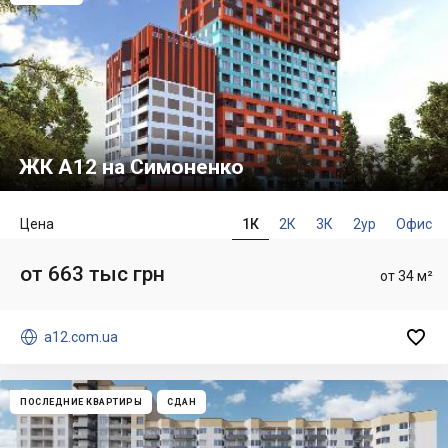
ЖК А12 на Симоненко
Цена
1К
2К
3К
2ур
Офис
от 663 тыс грн
от 34 м²


a12.com.ua
ПОСЛЕДНИЕ КВАРТИРЫ
СДАН