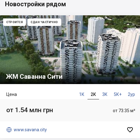
Новостройки рядом
СТРОИТСЯ
СДАН ЧАСТИЧНО
ЖМ Саванна Сити
Цена
1К
2К
3К
5К+
2ур
от 1.54 млн грн
от 73.35 м²


www.savana.city