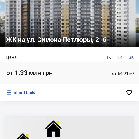
ЖК на ул. Симона Петлюры, 21б
Цена
1К
2К
3К
от 1.33 млн грн
от 64.91 м²


atlant.build