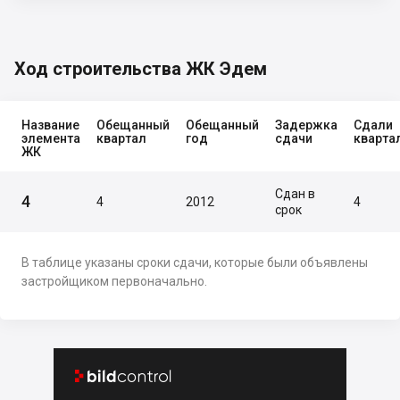
Ход строительства ЖК Эдем
Название
Обещанный
Обещанный
Задержка
Сдали
элемента
квартал
год
сдачи
кварта
ЖК
Сдан в
4
4
2012
4
срок
В таблице указаны сроки сдачи, которые были объявлены
застройщиком первоначально.

