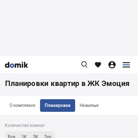









Планировки квартир в ЖК Эмоция
О комплексе
Планировки
Нежилые
Количество комнат
Все
1К
2К
2ур