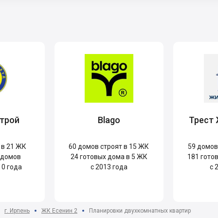
трой
Blago
Трест
 в 21 ЖК
60
домов строят в 15 ЖК
59
домов 
 домов
24
готовых дома в 5 ЖК
181
готов
10 года
с 2013 года
с 
г. Ирпень
ЖК Есенин 2
Планировки двухкомнатных квартир