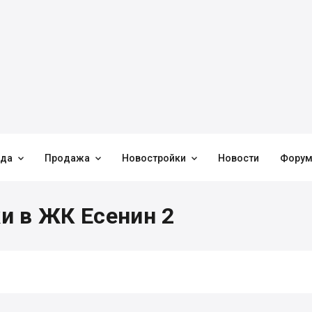



нда
Продажа
Новостройки
Новости
Фору
и в ЖК Есенин 2