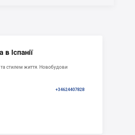
 в Іспанії
 та стилем життя. Новобудови
+34624407828