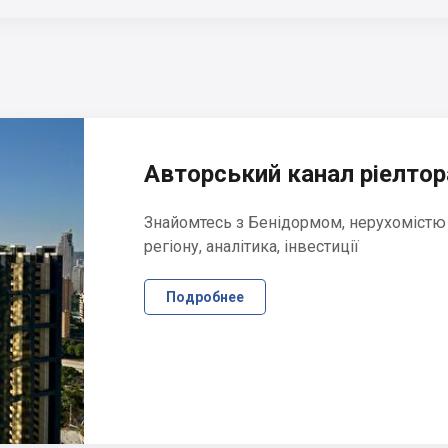
Авторський канал ріелтора
Знайомтесь з Бенідормом, нерухомістю
регіону, аналітика, інвестиції
Подробнее