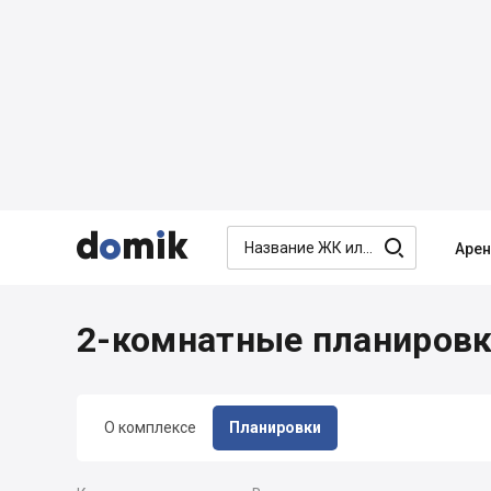




Аре
2-комнатные планировк
О комплексе
Планировки