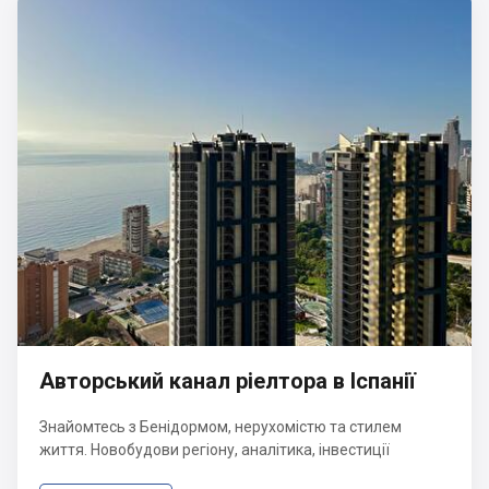
Авторський канал ріелтора в Іспанії
Знайомтесь з Бенідормом, нерухомістю та стилем
життя. Новобудови регіону, аналітика, інвестиції