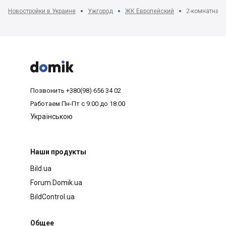
Новостройки в Украине
Ужгород
ЖК Европейский
2-комнатная 



Позвонить
+380(98) 656 34 02
Работаем
Пн-Пт с 9:00 до 18:00
Українською
Наши продукты
Bild.ua
Forum.Domik.ua
BildControl.ua
Общее