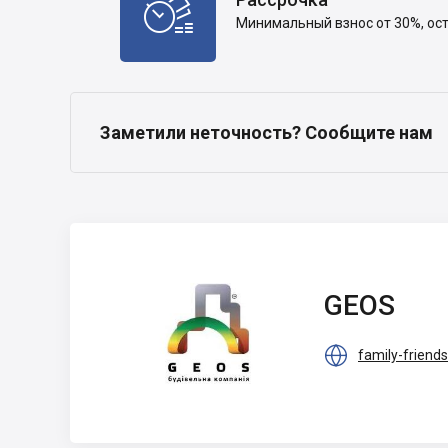

Минимальный взнос от 30%, ос
Заметили неточность? Сообщите нам
GEOS
GEOS

family-friend