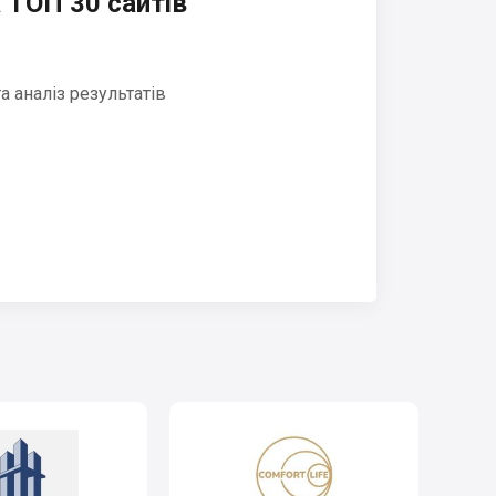
 ТОП 30 сайтів
 аналіз результатів