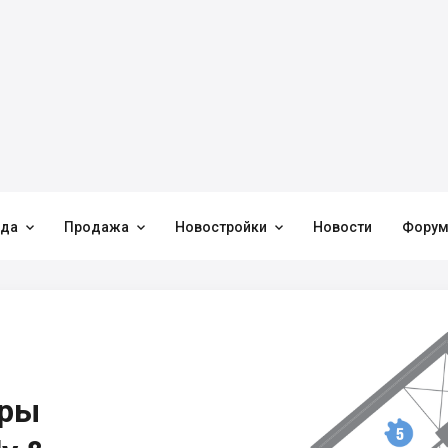



нда
Продажа
Новостройки
Новости
Фору
иры