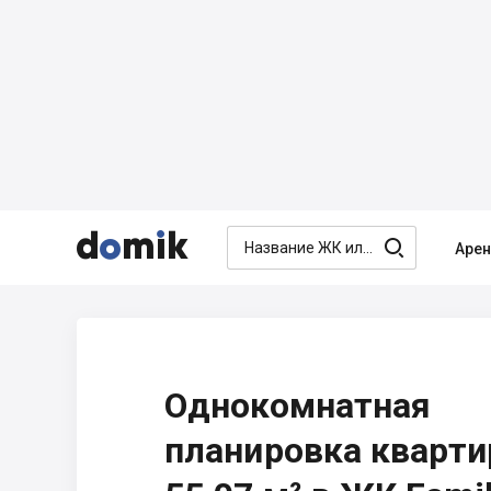




Аре
Однокомнатная
планировка кварт