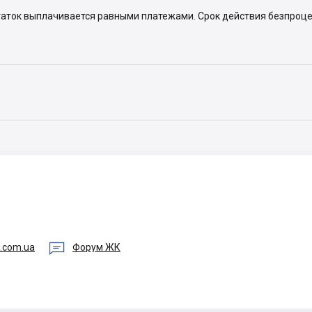
таток выплачивается равными платежами. Срок действия безпроце

s.com.ua
Форум ЖК