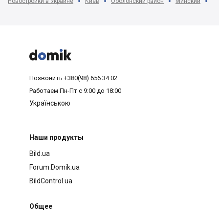
Новостройки в Украине
Киев
Оболонский район
Минский
ЖК



Позвонить
+380(98) 656 34 02
Работаем
Пн-Пт с 9:00 до 18:00
Українською
Наши продукты
Bild.ua
Forum.Domik.ua
BildControl.ua
Общее