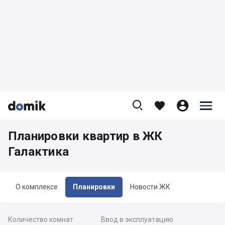









Планировки квартир в ЖК
Галактика
О комплексе
Планировки
Новости ЖК
Количество комнат
Ввод в эксплуатацию