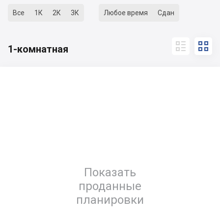
Все
1К
2К
3К
Любое время
Сдан


1-комнатная
Показать
проданные
планировки