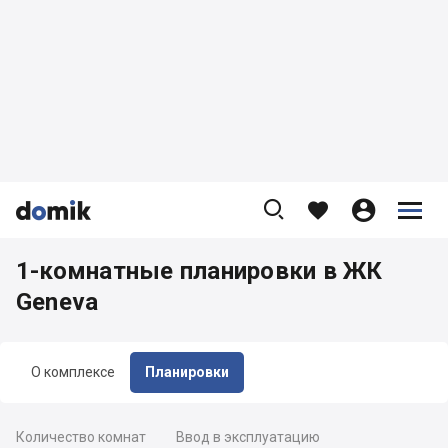









1-комнатные планировки в ЖК
Geneva
О комплексе
Планировки
Количество комнат
Ввод в эксплуатацию