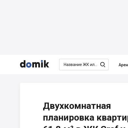




Аре
Двухкомнатная
планировка кварт