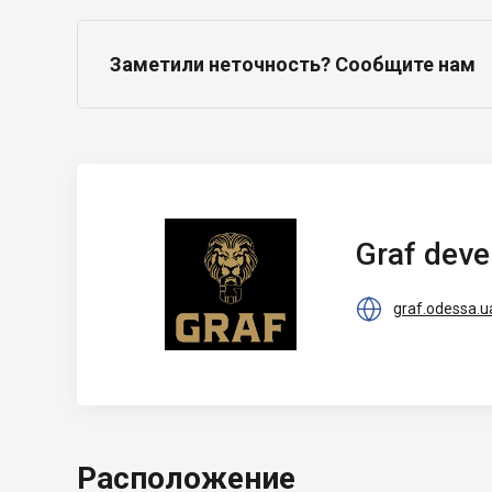
Заметили неточность? Сообщите нам
Graf development
Graf dev

graf.odessa.u
Расположение