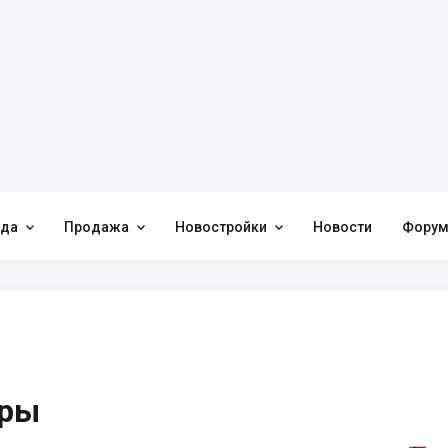



нда
Продажа
Новостройки
Новости
Фору
иры