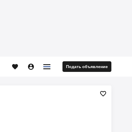





Подать объявление
м
