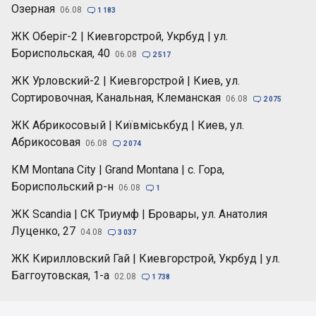
Озерная
06.08

1 183
ЖК Оберіг-2 | Киевгорстрой, Укрбуд | ул.
Бориспольская, 40
06.08

2 517
ЖК Урловский-2 | Киевгорстрой | Киев, ул.
Сортировочная, Канальная, Клеманская
06.08

2 075
ЖК Абрикосовый | Київміськбуд | Киев, ул.
Абрикосовая
06.08

2 074
КМ Montana City | Grand Montana | с. Гора,
Бориспольский р-н
06.08

1
ЖК Scandia | СК Триумф | Бровары, ул. Анатолия
Луценко, 27
04.08

3 037
ЖК Кирилловский Гай | Киевгорстрой, Укрбуд | ул.
Баггоутовская, 1-а
02.08

1 738