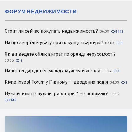
ФОРУМ НЕДВИЖИМОСТИ
Стоит ли сейчас покупать недвижимость?
06.08

5 113
На що звертати увагу при покупці квартири?
05.05

3
Як ви ведете облік витрат по оренді нерухомості?
03.05

1
Налог на дар денег между мужем и женой
11.04

1
Rivne Invest Forum у Рівному — дводенна подія
04.03

1
Нужны или не нужны риэлторы? Не понимаю!
03.02

1 503