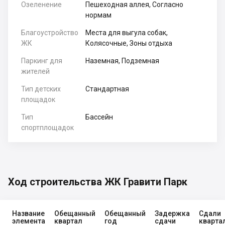
Озеленение
Пешеходная аллея, Согласно
нормам
Благоустройство
Места для выгула собак,
ЖК
Колясочные, Зоны отдыха
Паркинг для
Наземная, Подземная
жителей
Тип детских
Стандартная
площадок
Тип
Бассейн
спортплощадок
Ход строительства ЖК Гравити Парк
Название
Обещанный
Обещанный
Задержка
Сдали
элемента
квартал
год
сдачи
кварта