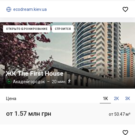


ecodream.kiev.ua
ОТКРЫТО БРОНИРОВАНИЕ
СТРОИТСЯ
ЖК The First House

Академгородок
– 20 мин.

Цена
1К
2К
3К
от 1.57 млн грн
от 50.47 м²
