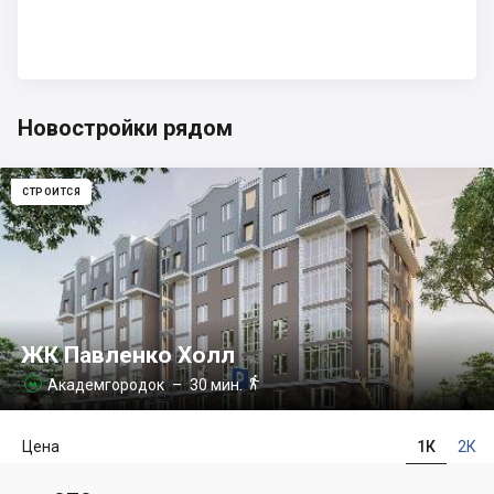
Новостройки рядом
СТРОИТСЯ
ЖК Павленко Холл

Академгородок
– 30 мин.

Цена
1К
2К