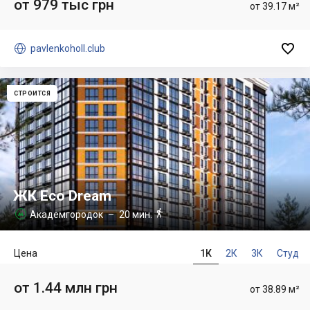
от 979 тыс грн
от 39.17 м²


pavlenkoholl.club
СТРОИТСЯ
ЖК Eco Dream

Академгородок
– 20 мин.

Цена
1К
2К
3К
Студ
от 1.44 млн грн
от 38.89 м²