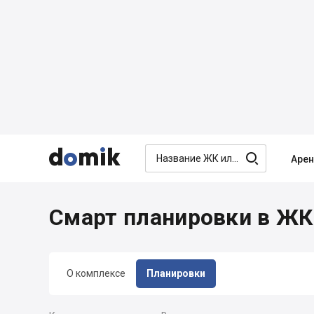




Аре
Смарт планировки в ЖК 
О комплексе
Планировки