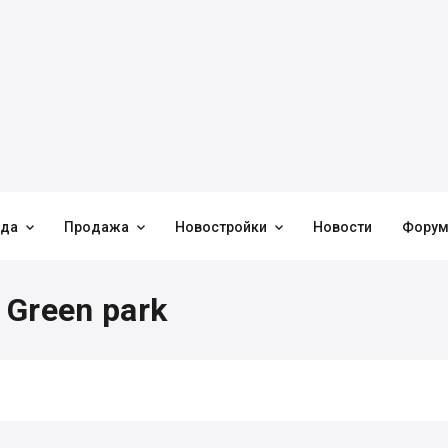



нда
Продажа
Новостройки
Новости
Фору
Green park