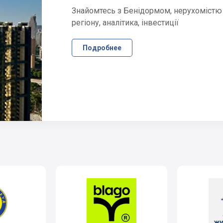
Знайомтесь з Бенідормом, нерухомістю
регіону, аналітика, інвестиції
Подробнее