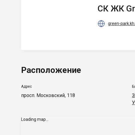
СК ЖК Green park
СК ЖК Gr

green-park.kh
Расположение
Адрес
Б
просп. Московский, 118
З
У
Loading map...