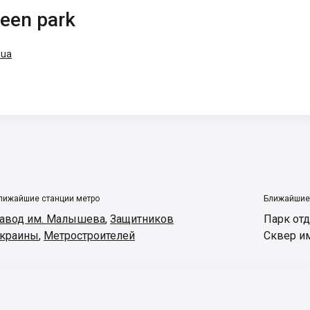
een park
.ua
лижайшие станции метро
Ближайшие
авод им. Малышева
,
Защитников
Парк от
краины
,
Метростроителей
Сквер и