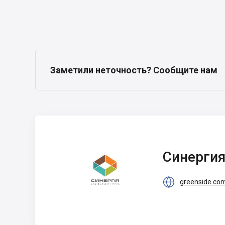
Заметили неточность? Сообщите нам
Синергия
Синерги

greenside.co