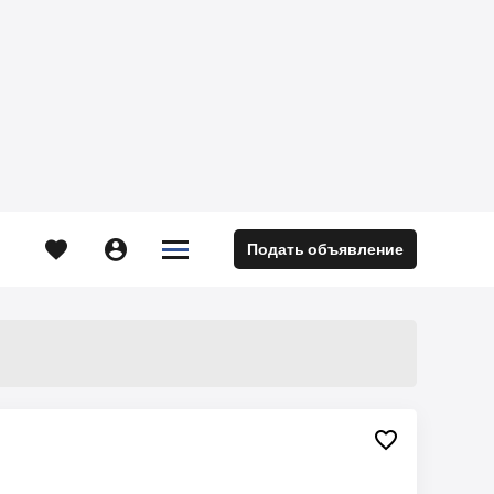





Подать объявление
м
