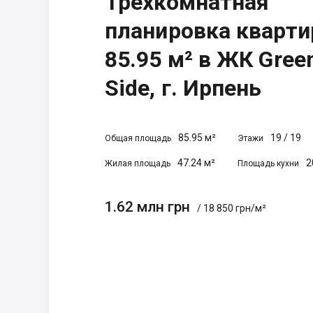
Трехкомнатная
планировка кварт
85.95 м² в ЖК Gree
Side, г. Ирпень
85.95 м²
19
/
19
Общая площадь
Этажи
47.24 м²
2
Жилая площадь
Площадь кухни
1.62 млн грн
/ 18 850 грн/м²