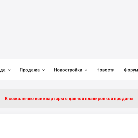



нда
Продажа
Новостройки
Новости
Фору
К сожалению все квартиры c данной планировкой проданы