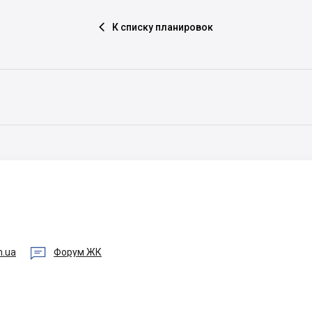
К списку планировок

я

m.ua
Форум ЖК