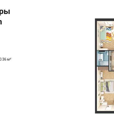
иры
n
0.36 м²